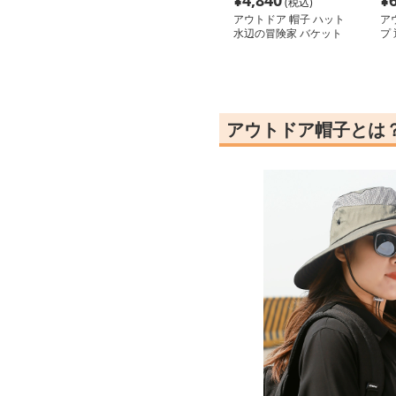
¥
4,840
¥
(税込)
アウトドア 帽子 ハット
ア
水辺の冒険家 バケット
プ
ハット
ト
アウトドア帽子とは