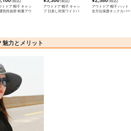
6,100
¥
3,300
¥
2,580
(税込)
(税込)
(税込)
ウトドア 帽子 キャッ
アウトドア 帽子 キャッ
アウトドア 帽子 ハット
 通気性抜群 軽量アウ
プ 日差し対策ワイドバ
全方位保護ネックカバー
ドアキャップ
イザーキャップ
付きハット
？魅力とメリット