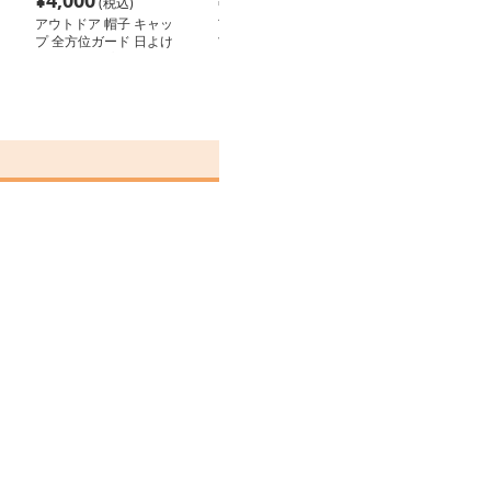
¥
4,000
¥
2,780
¥
2,820
(税込)
(税込)
(税込
アウトドア 帽子 キャッ
アウトドア 帽子 キャッ
アウトドア 帽子
プ 全方位ガード 日よけ
プ 涼風メッシュ ポニー
多機能アウトド
付きキャップ
テール対応キャップ
ット