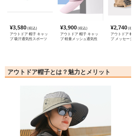
¥
3,580
¥
3,900
¥
2,740
(税込)
(税込)
(税込
アウトドア 帽子 キャッ
アウトドア 帽子 キャッ
アウトドア 帽子
プ 吸汗通気性スポーツ
プ 軽量メッシュ通気性
プ メッセージ
キャップ
スポーツキャップ
調節可能キャッ
アウトドア帽子とは？魅力とメリット