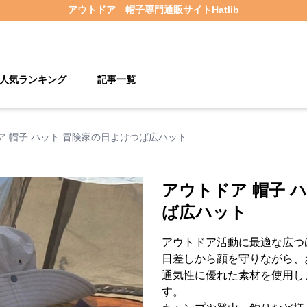
アウトドア 帽子
専門通販サイト
Hatlib
人気ランキング
記事一覧
ア 帽子 ハット 冒険家の日よけつば広ハット
アウトドア 帽子 
ば広ハット
アウトドア活動に最適な広つ
日差しから顔を守りながら、
通気性に優れた素材を使用し
す。