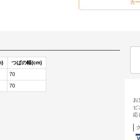
カー
)
つばの幅(cm)
70
70
お
ビ
応