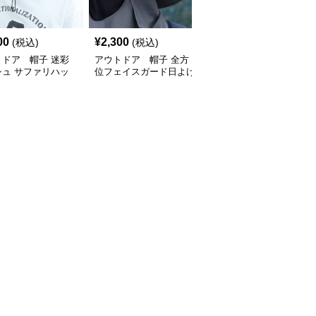
00
¥
2,300
(税込)
(税込)
トドア 帽子 迷彩
アウトドア 帽子 全方
シュ サファリハッ
位フェイスガード日よけ
帽