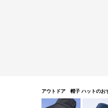
アウトドア 帽子
ハット
のお