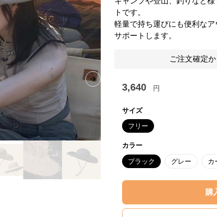
キャンプや登山、釣りなど様
トです。
軽量で持ち運びにも便利なア
サポートします。
ご注文確定か
Next slide
3,640
円
サイズ
フリー
カラー
ブラック
グレー
カ
購