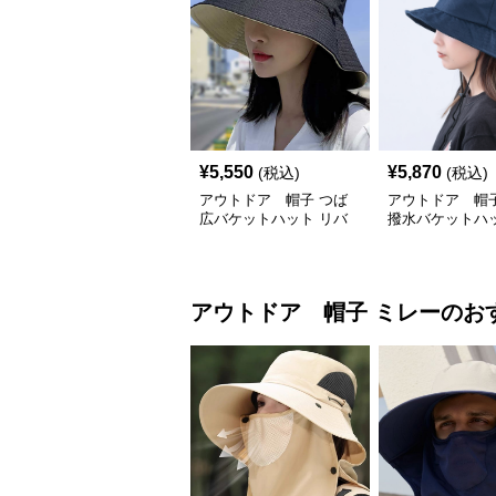
¥
5,550
¥
5,870
(税込)
(税込)
アウトドア 帽子 つば
アウトドア 帽子
広バケットハット リバ
撥水バケットハッ
ーシブル 首紐付き
りたたみ雨帽子
アウトドア 帽子
ミレー
のお