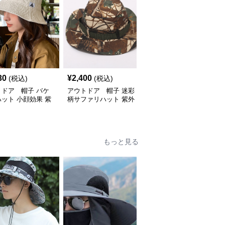
30
¥
2,400
¥
3,180
(税込)
(税込)
(税込)
トドア 帽子 バケ
アウトドア 帽子 迷彩
アウトドア 帽子 紫外
ット 小顔効果 紫
柄サファリハット 紫外
線対策サファリハット
対策 折り畳み可能
線対策 あごひも付き ア
フェイスカバー付き男女
ウトドア帽子
兼用帽子
もっと見る