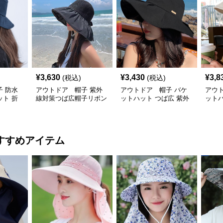
¥
3,630
¥
3,430
¥
3,8
(税込)
(税込)
 防水
アウトドア 帽子 紫外
アウトドア 帽子 バケ
アウ
ト 折
線対策つば広帽子リボン
ットハット つば広 紫外
ットハ
付きバケットハット
線対策 レディース アウ
外線
トドア
すすめアイテム