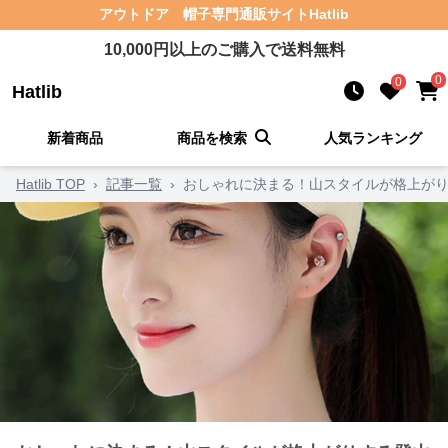
アウトドア 帽子
専門通販サイト
Hatlib
10,000
円以上のご購入で送料無料
0
0
Hatlib
新着商品
商品を検索
人気ランキング
Hatlib TOP
›
記事一覧
›
おしゃれに決まる！山スタイルが格上がり