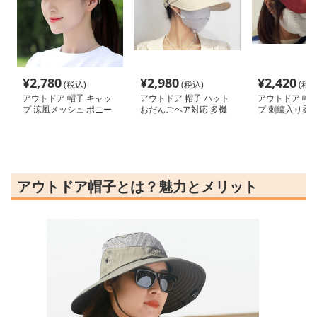
¥
2,780
¥
2,980
¥
2,420
(税込)
(税込)
(税込
アウトドア 帽子 キャッ
アウトドア 帽子 ハット
アウトドア 帽子
プ 涼風メッシュ ポニー
おだんごヘア対応 多機
プ 刺繍入り柔
テール対応キャップ
能バイザーハット
キャップ
アウトドア帽子とは？魅力とメリット