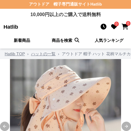
アウトドア 帽子
専門通販サイト
Hatlib
10,000
円以上のご購入で送料無料
0
0
Hatlib
新着商品
商品を検索
人気ランキング
Hatlib TOP
›
ハットの一覧
›
アウトドア 帽子 ハット 花柄マルチ
Previous slide
Ne