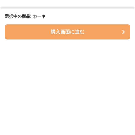
選択中の商品: カーキ
選択中の商品: カーキ
購入画面に進む
購入画面に進む
Hatlib
について
会社概要