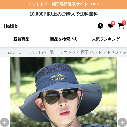
アウトドア 帽子
専門通販サイト
Hatlib
10,000
円以上のご購入で送料無料
0
0
Hatlib
新着商品
商品を検索
人気ランキング
Hatlib TOP
›
ハットの一覧
›
アウトドア 帽子 ハット アドベンチ
Previous slide
Ne