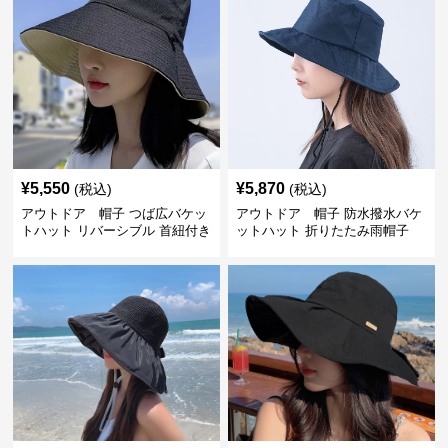
¥
5,550
¥
5,870
(税込)
(税込)
アウトドア 帽子 つば広バケッ
アウトドア 帽子 防水撥水バケ
トハット リバーシブル 首紐付き
ットハット 折りたたみ雨帽子