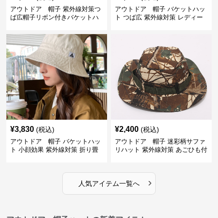
アウトドア 帽子 紫外線対策つ
アウトドア 帽子 バケットハッ
ば広帽子リボン付きバケットハ
ト つば広 紫外線対策 レディー
ット
ス アウトドア
¥
3,830
¥
2,400
(税込)
(税込)
アウトドア 帽子 バケットハッ
アウトドア 帽子 迷彩柄サファ
ト 小顔効果 紫外線対策 折り畳
リハット 紫外線対策 あごひも付
み可能
き アウトドア帽子
›
人気アイテム一覧へ