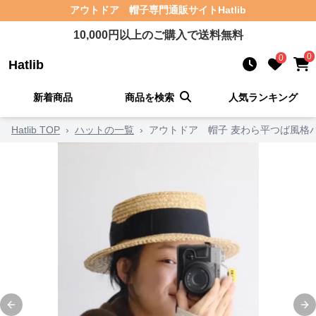
アウトドア 帽子
専門通販サイト
Hatlib
10,000
円以上のご購入で送料無料
0
0
Hatlib
新着商品
商品を検索
人気ランキング
Hatlib TOP
›
ハットの一覧
›
アウトドア 帽子 麦わら平つば風格
Previous slide
Ne