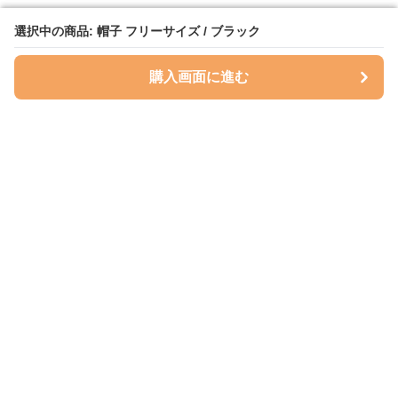
選択中の商品: 帽子 フリーサイズ / ブラック
選択中の商品: 帽子 フリーサイズ / ブラック
購入画面に進む
購入画面に進む
Hatlib
について
会社概要
利用規約