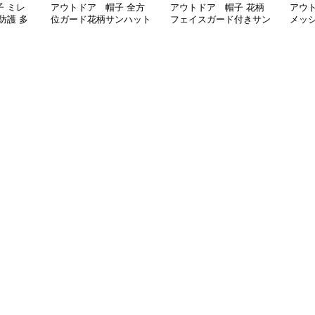
 ミレ
アウトドア 帽子 全方
アウトドア 帽子 花柄
アウ
防護 多
位ガード花柄サンハット
フェイスガード付きサン
メッ
ード付き
ハット
ト