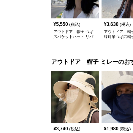
¥
5,550
¥
3,630
(税込)
(税込)
アウトドア 帽子 つば
アウトドア 帽子
広バケットハット リバ
線対策つば広帽
ーシブル 首紐付き
付きバケットハ
アウトドア 帽子
ミレー
のお
¥
3,740
¥
1,980
(税込)
(税込)