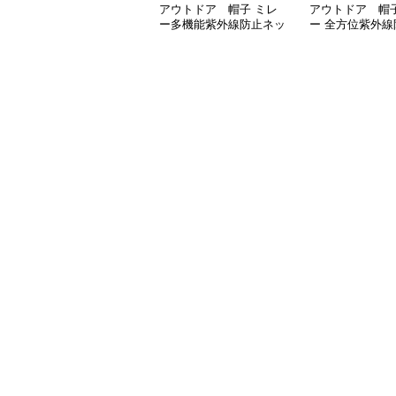
アウトドア 帽子 ミレ
アウトドア 帽子
ー多機能紫外線防止ネッ
ー 全方位紫外線
ク保護フェイスカバー付
機能フェイスガ
きハット
サファリハット