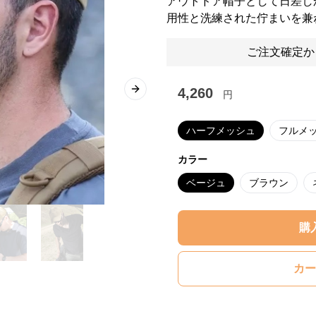
アウトドア帽子として日差し
用性と洗練された佇まいを兼
ご注文確定か
4,260
円
Next slide
ハーフメッシュ
フルメ
カラー
ベージュ
ブラウン
購
カー