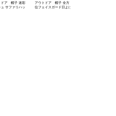
トドア 帽子 迷彩
アウトドア 帽子 全方
シュ サファリハッ
位フェイスガード日よけ
帽