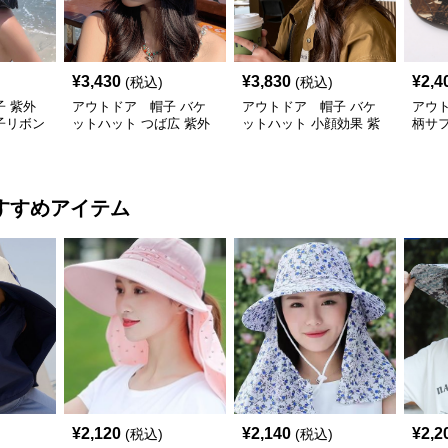
¥
3,430
¥
3,830
¥
2,4
(税込)
(税込)
 紫外
アウトドア 帽子 バケ
アウトドア 帽子 バケ
アウ
子リボン
ットハット つば広 紫外
ットハット 小顔効果 紫
柄サ
ット
線対策 レディース アウ
外線対策 折り畳み可能
線対策
トドア
ウト
すすめアイテム
¥
2,120
¥
2,140
¥
2,2
(税込)
(税込)