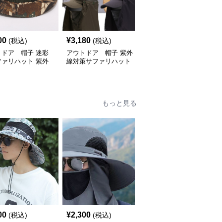
00
¥
3,180
¥
3,350
(税込)
(税込)
(税込)
トドア 帽子 迷彩
アウトドア 帽子 紫外
アウトドア 帽子 多機
ファリハット 紫外
線対策サファリハット
能日よけハット 首元ガ
 あごひも付き ア
フェイスカバー付き男女
ード付き 男女兼用 折り
ドア帽子
兼用帽子
たたみ式
もっと見る
00
¥
2,300
(税込)
(税込)