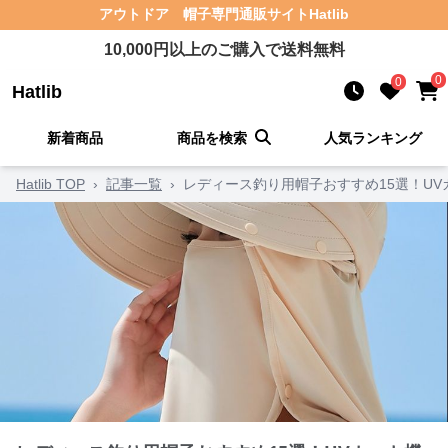
アウトドア 帽子
専門通販サイト
Hatlib
10,000
円以上のご購入で送料無料
0
0
Hatlib
新着商品
商品を検索
人気ランキング
Hatlib TOP
›
記事一覧
›
レディース釣り用帽子おすすめ15選！U