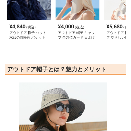
¥
4,840
¥
4,000
¥
5,680
(税込)
(税込)
(税込
アウトドア 帽子 ハット
アウトドア 帽子 キャッ
アウトドア 帽子
水辺の冒険家 バケット
プ 全方位ガード 日よけ
プ やさしい風合
ハット
付きキャップ
プルキャップ
アウトドア帽子とは？魅力とメリット