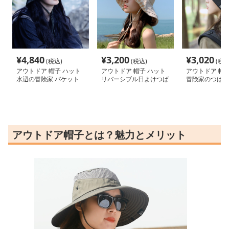
¥
4,840
¥
3,200
¥
3,020
(税込)
(税込)
(税込
アウトドア 帽子 ハット
アウトドア 帽子 ハット
アウトドア 帽子
水辺の冒険家 バケット
リバーシブル日よけつば
冒険家のつば広
ハット
広ハット
ハット
アウトドア帽子とは？魅力とメリット