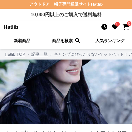
アウトドア 帽子
専門通販サイト
Hatlib
10,000
円以上のご購入で送料無料
0
0
Hatlib
新着商品
商品を検索
人気ランキング
Hatlib TOP
›
記事一覧
›
キャンプにぴったりなバケットハット！ア