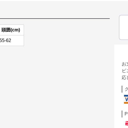
頭囲(cm)
55-62
お
ビ
応
P