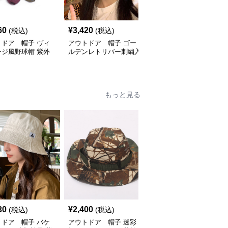
60
¥
3,420
¥
2,500
(税込)
(税込)
(税込)
トドア 帽子 ヴィ
アウトドア 帽子 ゴー
アウトドア 帽子 山型
ージ風野球帽 紫外
ルデンレトリバー刺繍入
刺繍入り運動 日よけ機
 男女兼用 サイズ
りアウトドアキャップ
能付きキャップ
可能
もっと見る
30
¥
2,400
¥
3,180
(税込)
(税込)
(税込)
トドア 帽子 バケ
アウトドア 帽子 迷彩
アウトドア 帽子 紫外