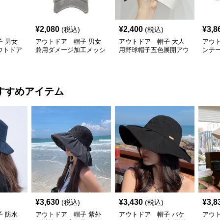
¥
2,080
¥
2,400
¥
3,8
(税込)
(税込)
 男女
アウトドア 帽子 男女
アウトドア 帽子 大人
アウ
ウトドア
兼用ダメージ加工メッシ
用野球帽子五色展開アウ
ンテ
対策メッ
ュキャップ紫外線対策
トドアキャップ
線対策
調整
すすめアイテム
¥
3,630
¥
3,430
¥
3,8
(税込)
(税込)
 防水
アウトドア 帽子 紫外
アウトドア 帽子 バケ
アウ