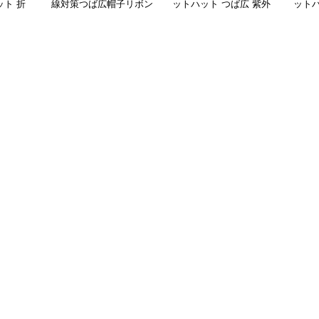
ト 折
線対策つば広帽子リボン
ットハット つば広 紫外
ットハ
付きバケットハット
線対策 レディース アウ
外線
トドア