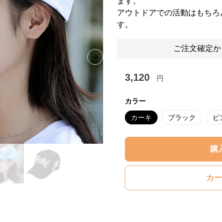
ます。
アウトドアでの活動はもちろ
す。
ご注文確定か
Next slide
3,120
円
カラー
カーキ
ブラック
ピ
購
カー