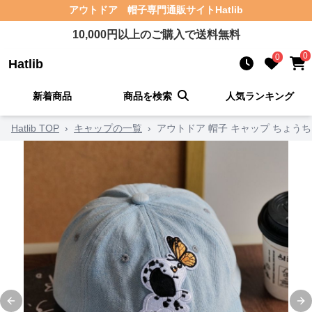
アウトドア 帽子
専門通販サイト
Hatlib
10,000
円以上のご購入で送料無料
0
0
Hatlib
新着商品
商品を検索
人気ランキング
Hatlib TOP
›
キャップの一覧
›
アウトドア 帽子 キャップ ちょう
Previous slide
Ne