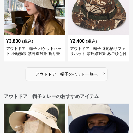
¥
3,830
¥
2,400
(税込)
(税込)
アウトドア 帽子 バケットハッ
アウトドア 帽子 迷彩柄サファ
ト 小顔効果 紫外線対策 折り畳
リハット 紫外線対策 あごひも付
み可能
き アウトドア帽子
›
アウトドア 帽子
の
ハット
一覧へ
アウトドア 帽子ミレーのおすすめアイテム