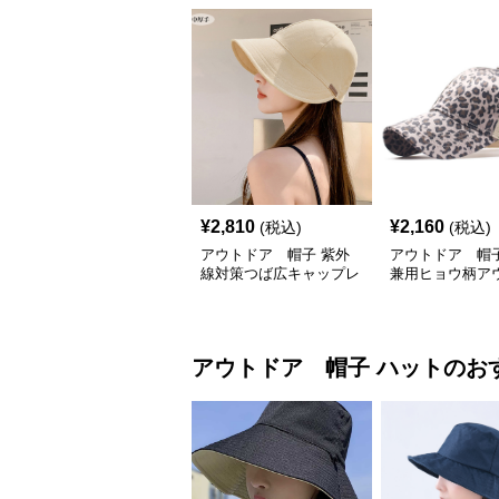
¥
2,810
¥
2,160
(税込)
(税込)
アウトドア 帽子 紫外
アウトドア 帽子
線対策つば広キャップレ
兼用ヒョウ柄ア
ディース小顔効果
キャップ紫外線
シュ帽子
アウトドア 帽子
ハット
のお