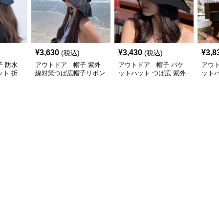
¥
3,630
¥
3,430
¥
3,8
(税込)
(税込)
 防水
アウトドア 帽子 紫外
アウトドア 帽子 バケ
アウ
ト 折
線対策つば広帽子リボン
ットハット つば広 紫外
ットハ
付きバケットハット
線対策 レディース アウ
外線
トドア