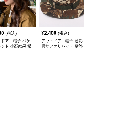
30
¥
2,400
¥
3,180
(税込)
(税込)
(税込)
トドア 帽子 バケ
アウトドア 帽子 迷彩
アウトドア 帽子 紫外
ット 小顔効果 紫
柄サファリハット 紫外
線対策サファリハット
対策 折り畳み可能
線対策 あごひも付き ア
フェイスカバー付き男女
ウトドア帽子
兼用帽子