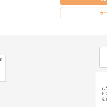
カー
)
お
ビ
応