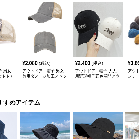
¥
2,080
¥
2,400
¥
3,8
(税込)
(税込)
 男女
アウトドア 帽子 男女
アウトドア 帽子 大人
アウ
ウトドア
兼用ダメージ加工メッシ
用野球帽子五色展開アウ
ンテ
対策メッ
ュキャップ紫外線対策
トドアキャップ
線対策
調整
すすめアイテム