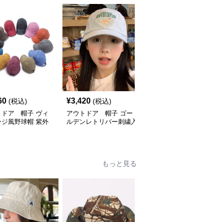
60
¥
3,420
¥
2,500
(税込)
(税込)
(税込)
トドア 帽子 ヴィ
アウトドア 帽子 ゴー
アウトドア 帽子 山型
ージ風野球帽 紫外
ルデンレトリバー刺繍入
刺繍入り運動 日よけ機
 男女兼用 サイズ
りアウトドアキャップ
能付きキャップ
可能
もっと見る